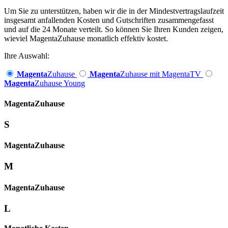
Um Sie zu unterstützen, haben wir die in der Mindestvertragslaufzeit
insgesamt anfallenden Kosten und Gutschriften zusammengefasst
und auf die 24 Monate verteilt. So können Sie Ihren Kunden zeigen,
wieviel MagentaZuhause monatlich effektiv kostet.
Ihre Auswahl:
Magenta
Zuhause
Magenta
Zuhause mit MagentaTV
Magenta
Zuhause Young
Magenta­
Zuhause
S
Magenta­
Zuhause
M
Magenta­
Zuhause
L