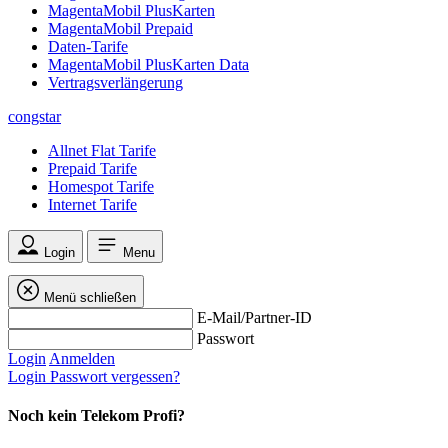
MagentaMobil PlusKarten
MagentaMobil Prepaid
Daten-Tarife
MagentaMobil PlusKarten Data
Vertragsverlängerung
congstar
Allnet Flat Tarife
Prepaid Tarife
Homespot Tarife
Internet Tarife
Login
Menu
Menü schließen
E-Mail/Partner-ID
Passwort
Login
Anmelden
Login
Passwort vergessen?
Noch kein Telekom Profi?