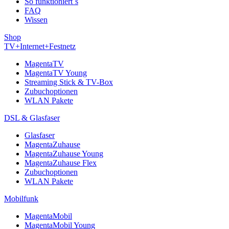
So funktioniert´s
FAQ
Wissen
Shop
TV+Internet+Festnetz
MagentaTV
MagentaTV Young
Streaming Stick & TV-Box
Zubuchoptionen
WLAN Pakete
DSL & Glasfaser
Glasfaser
MagentaZuhause
MagentaZuhause Young
MagentaZuhause Flex
Zubuchoptionen
WLAN Pakete
Mobilfunk
MagentaMobil
MagentaMobil Young