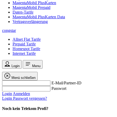
MagentaMobil PlusKarten
MagentaMobil Prepaid
Daten-Tarife
MagentaMobil PlusKarten Data
Vertragsverlängerung
congstar
Allnet Flat Tarife
Prepaid Tarife
Homespot Tarife
Internet Tarife
Login
Menu
Menü schließen
E-Mail/Partner-ID
Passwort
Login
Anmelden
Login
Passwort vergessen?
Noch kein Telekom Profi?