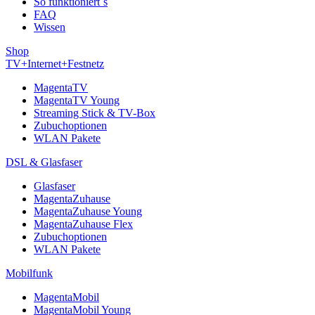
So funktioniert´s
FAQ
Wissen
Shop
TV+Internet+Festnetz
MagentaTV
MagentaTV Young
Streaming Stick & TV-Box
Zubuchoptionen
WLAN Pakete
DSL & Glasfaser
Glasfaser
MagentaZuhause
MagentaZuhause Young
MagentaZuhause Flex
Zubuchoptionen
WLAN Pakete
Mobilfunk
MagentaMobil
MagentaMobil Young