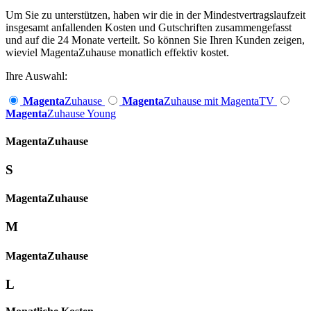
Um Sie zu unterstützen, haben wir die in der Mindestvertragslaufzeit
insgesamt anfallenden Kosten und Gutschriften zusammengefasst
und auf die 24 Monate verteilt. So können Sie Ihren Kunden zeigen,
wieviel MagentaZuhause monatlich effektiv kostet.
Ihre Auswahl:
Magenta
Zuhause
Magenta
Zuhause mit MagentaTV
Magenta
Zuhause Young
Magenta­
Zuhause
S
Magenta­
Zuhause
M
Magenta­
Zuhause
L