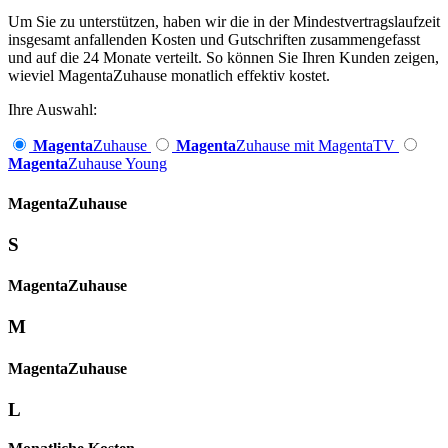
Um Sie zu unterstützen, haben wir die in der Mindestvertragslaufzeit
insgesamt anfallenden Kosten und Gutschriften zusammengefasst
und auf die 24 Monate verteilt. So können Sie Ihren Kunden zeigen,
wieviel MagentaZuhause monatlich effektiv kostet.
Ihre Auswahl:
Magenta
Zuhause
Magenta
Zuhause mit MagentaTV
Magenta
Zuhause Young
Magenta­
Zuhause
S
Magenta­
Zuhause
M
Magenta­
Zuhause
L