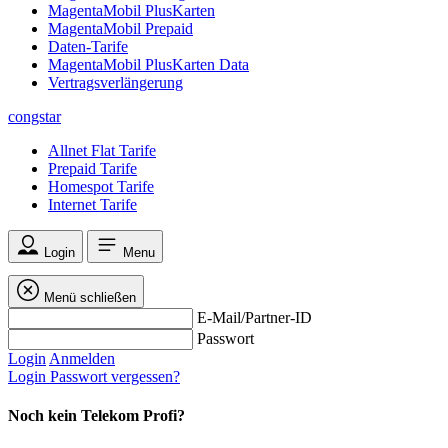
MagentaMobil PlusKarten
MagentaMobil Prepaid
Daten-Tarife
MagentaMobil PlusKarten Data
Vertragsverlängerung
congstar
Allnet Flat Tarife
Prepaid Tarife
Homespot Tarife
Internet Tarife
Login
Menu
Menü schließen
E-Mail/Partner-ID
Passwort
Login
Anmelden
Login
Passwort vergessen?
Noch kein Telekom Profi?