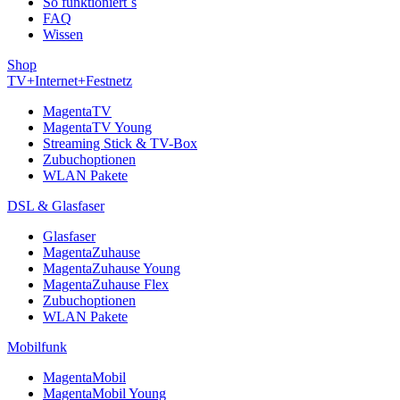
So funktioniert´s
FAQ
Wissen
Shop
TV+Internet+Festnetz
MagentaTV
MagentaTV Young
Streaming Stick & TV-Box
Zubuchoptionen
WLAN Pakete
DSL & Glasfaser
Glasfaser
MagentaZuhause
MagentaZuhause Young
MagentaZuhause Flex
Zubuchoptionen
WLAN Pakete
Mobilfunk
MagentaMobil
MagentaMobil Young