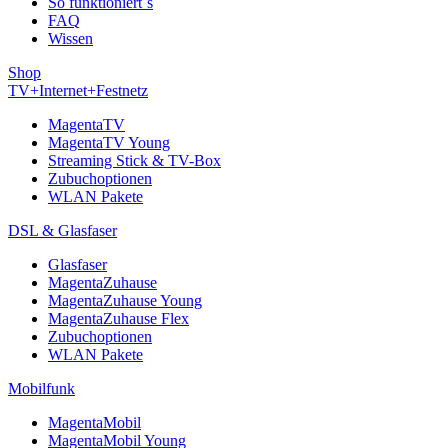
So funktioniert´s
FAQ
Wissen
Shop
TV+Internet+Festnetz
MagentaTV
MagentaTV Young
Streaming Stick & TV-Box
Zubuchoptionen
WLAN Pakete
DSL & Glasfaser
Glasfaser
MagentaZuhause
MagentaZuhause Young
MagentaZuhause Flex
Zubuchoptionen
WLAN Pakete
Mobilfunk
MagentaMobil
MagentaMobil Young