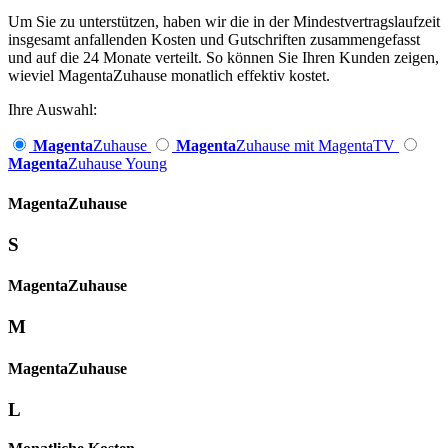
Um Sie zu unterstützen, haben wir die in der Mindestvertragslaufzeit
insgesamt anfallenden Kosten und Gutschriften zusammengefasst
und auf die 24 Monate verteilt. So können Sie Ihren Kunden zeigen,
wieviel MagentaZuhause monatlich effektiv kostet.
Ihre Auswahl:
Magenta
Zuhause
Magenta
Zuhause mit MagentaTV
Magenta
Zuhause Young
Magenta­
Zuhause
S
Magenta­
Zuhause
M
Magenta­
Zuhause
L