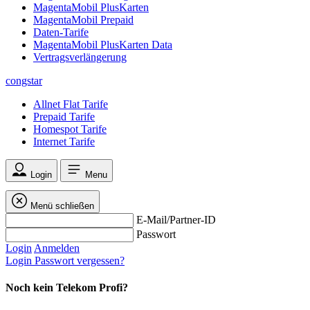
MagentaMobil PlusKarten
MagentaMobil Prepaid
Daten-Tarife
MagentaMobil PlusKarten Data
Vertragsverlängerung
congstar
Allnet Flat Tarife
Prepaid Tarife
Homespot Tarife
Internet Tarife
Login
Menu
Menü schließen
E-Mail/Partner-ID
Passwort
Login
Anmelden
Login
Passwort vergessen?
Noch kein Telekom Profi?