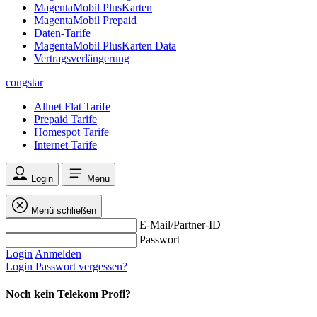
MagentaMobil PlusKarten
MagentaMobil Prepaid
Daten-Tarife
MagentaMobil PlusKarten Data
Vertragsverlängerung
congstar
Allnet Flat Tarife
Prepaid Tarife
Homespot Tarife
Internet Tarife
Login
Menu
Menü schließen
E-Mail/Partner-ID
Passwort
Login
Anmelden
Login
Passwort vergessen?
Noch kein Telekom Profi?