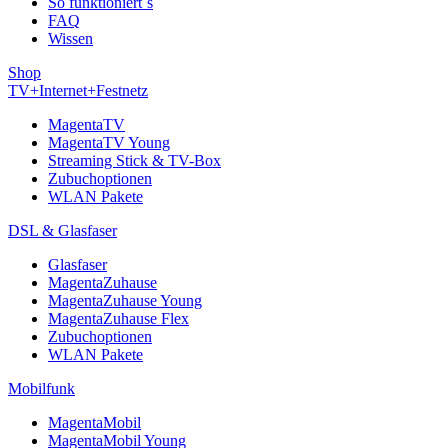
So funktioniert´s
FAQ
Wissen
Shop
TV+Internet+Festnetz
MagentaTV
MagentaTV Young
Streaming Stick & TV-Box
Zubuchoptionen
WLAN Pakete
DSL & Glasfaser
Glasfaser
MagentaZuhause
MagentaZuhause Young
MagentaZuhause Flex
Zubuchoptionen
WLAN Pakete
Mobilfunk
MagentaMobil
MagentaMobil Young