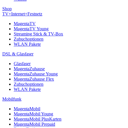
Shop
TV+Internet+Festnetz
MagentaTV
MagentaTV Young
Streaming Stick & TV-Box
Zubuchoptionen
WLAN Pakete
DSL & Glasfaser
Glasfaser
MagentaZuhause
MagentaZuhause Young
MagentaZuhause Flex
Zubuchoptionen
WLAN Pakete
Mobilfunk
MagentaMobil
MagentaMobil Young
MagentaMobil PlusKarten
MagentaMobil Prepaid