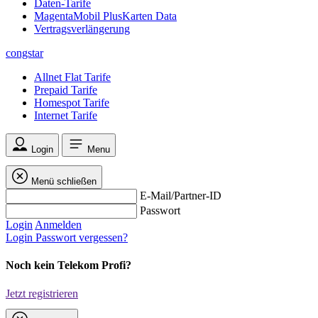
Daten-Tarife
MagentaMobil PlusKarten Data
Vertragsverlängerung
congstar
Allnet Flat Tarife
Prepaid Tarife
Homespot Tarife
Internet Tarife
Login
Menu
Menü schließen
E-Mail/Partner-ID
Passwort
Login
Anmelden
Login
Passwort vergessen?
Noch kein Telekom Profi?
Jetzt registrieren