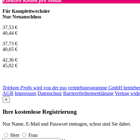
Effektive Kosten pro Monat
Für Komplettwechsler
Nur Neuanschluss
37,53 €
40,44 €
37,73 €
40,65 €
42,36 €
45,02 €
Telekom Profis
wird von der pso vertriebsprogramme GmbH betrieben. 
AGB
Impressum
Datenschutz
Barrierefreiheitserklärung
Vertrag wide
×
Ihre kostenlose Registrierung
Nur Name, E-Mail und Passwort eintragen, schon sind Sie dabei.
Herr
Frau