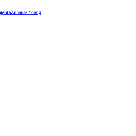
genta
Zuhause Young