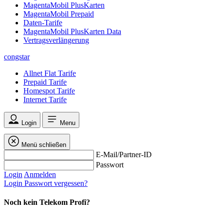
MagentaMobil PlusKarten
MagentaMobil Prepaid
Daten-Tarife
MagentaMobil PlusKarten Data
Vertragsverlängerung
congstar
Allnet Flat Tarife
Prepaid Tarife
Homespot Tarife
Internet Tarife
Login
Menu
Menü schließen
E-Mail/Partner-ID
Passwort
Login
Anmelden
Login
Passwort vergessen?
Noch kein Telekom Profi?