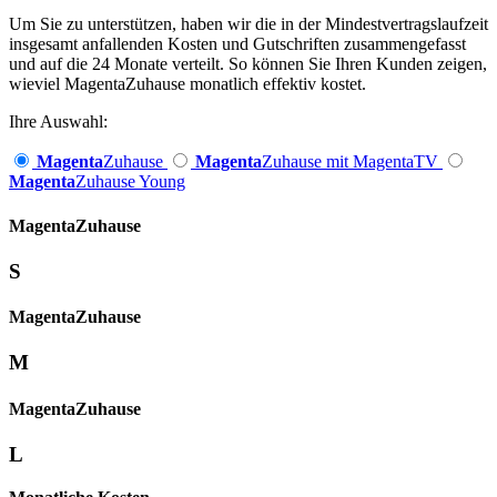
Um Sie zu unterstützen, haben wir die in der Mindestvertragslaufzeit
insgesamt anfallenden Kosten und Gutschriften zusammengefasst
und auf die 24 Monate verteilt. So können Sie Ihren Kunden zeigen,
wieviel MagentaZuhause monatlich effektiv kostet.
Ihre Auswahl:
Magenta
Zuhause
Magenta
Zuhause mit MagentaTV
Magenta
Zuhause Young
Magenta­
Zuhause
S
Magenta­
Zuhause
M
Magenta­
Zuhause
L