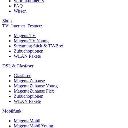
So funktioniert´s
FAQ
Wissen
Shop
TV+Internet+Festnetz
MagentaTV
MagentaTV Young
Streaming Stick & TV-Box
Zubuchoptionen
WLAN Pakete
DSL & Glasfaser
Glasfaser
MagentaZuhause
MagentaZuhause Young
MagentaZuhause Flex
Zubuchoptionen
WLAN Pakete
Mobilfunk
MagentaMobil
MagentaMobil Young