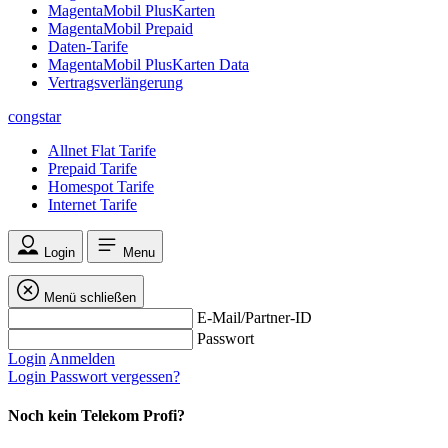
MagentaMobil PlusKarten
MagentaMobil Prepaid
Daten-Tarife
MagentaMobil PlusKarten Data
Vertragsverlängerung
congstar
Allnet Flat Tarife
Prepaid Tarife
Homespot Tarife
Internet Tarife
Login
Menu
Menü schließen
E-Mail/Partner-ID
Passwort
Login
Anmelden
Login
Passwort vergessen?
Noch kein Telekom Profi?