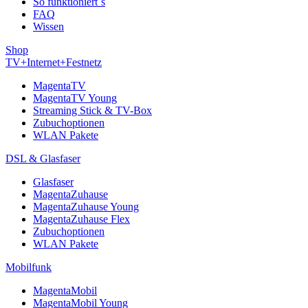
So funktioniert´s
FAQ
Wissen
Shop
TV+Internet+Festnetz
MagentaTV
MagentaTV Young
Streaming Stick & TV-Box
Zubuchoptionen
WLAN Pakete
DSL & Glasfaser
Glasfaser
MagentaZuhause
MagentaZuhause Young
MagentaZuhause Flex
Zubuchoptionen
WLAN Pakete
Mobilfunk
MagentaMobil
MagentaMobil Young