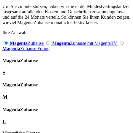
Um Sie zu unterstützen, haben wir die in der Mindestvertragslaufzeit
insgesamt anfallenden Kosten und Gutschriften zusammengefasst
und auf die 24 Monate verteilt. So können Sie Ihren Kunden zeigen,
wieviel MagentaZuhause monatlich effektiv kostet.
Ihre Auswahl:
Magenta
Zuhause
Magenta
Zuhause mit MagentaTV
Magenta
Zuhause Young
Magenta­
Zuhause
S
Magenta­
Zuhause
M
Magenta­
Zuhause
L