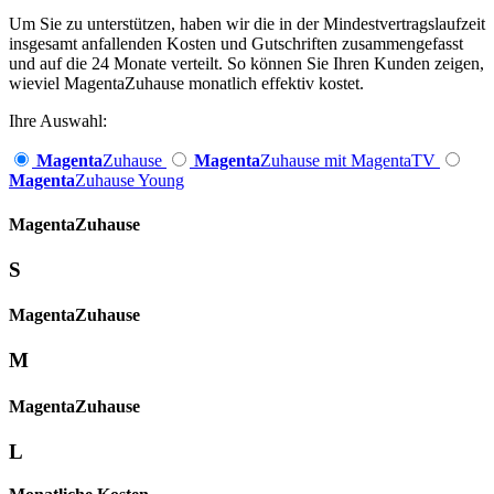
Um Sie zu unterstützen, haben wir die in der Mindestvertragslaufzeit
insgesamt anfallenden Kosten und Gutschriften zusammengefasst
und auf die 24 Monate verteilt. So können Sie Ihren Kunden zeigen,
wieviel MagentaZuhause monatlich effektiv kostet.
Ihre Auswahl:
Magenta
Zuhause
Magenta
Zuhause mit MagentaTV
Magenta
Zuhause Young
Magenta­
Zuhause
S
Magenta­
Zuhause
M
Magenta­
Zuhause
L