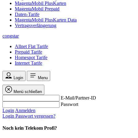
MagentaMobil PlusKarten
MagentaMobil Prepaid
Daten-Tarife
MagentaMobil PlusKarten Data
Vertragsverlängerung
congstar
Allnet Flat Tarife
Prepaid Tarife
Homespot Tarife
Internet Tarife
Login
Menu
Menü schließen
E-Mail/Partner-ID
Passwort
Login
Anmelden
Login
Passwort vergessen?
Noch kein Telekom Profi?