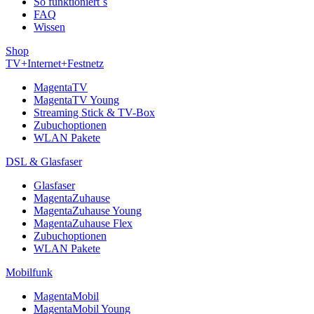
So funktioniert´s
FAQ
Wissen
Shop
TV+Internet+Festnetz
MagentaTV
MagentaTV Young
Streaming Stick & TV-Box
Zubuchoptionen
WLAN Pakete
DSL & Glasfaser
Glasfaser
MagentaZuhause
MagentaZuhause Young
MagentaZuhause Flex
Zubuchoptionen
WLAN Pakete
Mobilfunk
MagentaMobil
MagentaMobil Young