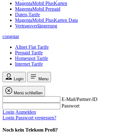
MagentaMobil PlusKarten
MagentaMobil Prepaid
Daten-Tarife
MagentaMobil PlusKarten Data
Vertragsverlängerung
congstar
Allnet Flat Tarife
Prepaid Tarife
Homespot Tarife
Internet Tarife
Login
Menu
Menü schließen
E-Mail/Partner-ID
Passwort
Login
Anmelden
Login
Passwort vergessen?
Noch kein Telekom Profi?