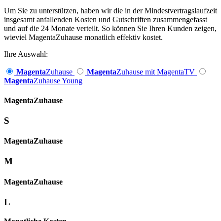
Um Sie zu unterstützen, haben wir die in der Mindestvertragslaufzeit
insgesamt anfallenden Kosten und Gutschriften zusammengefasst
und auf die 24 Monate verteilt. So können Sie Ihren Kunden zeigen,
wieviel MagentaZuhause monatlich effektiv kostet.
Ihre Auswahl:
Magenta
Zuhause
Magenta
Zuhause mit MagentaTV
Magenta
Zuhause Young
Magenta­
Zuhause
S
Magenta­
Zuhause
M
Magenta­
Zuhause
L