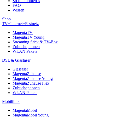
So funktioniert´s
FAQ
Wissen
Shop
TV+Internet+Festnetz
MagentaTV
MagentaTV Young
Streaming Stick & TV-Box
Zubuchoptionen
WLAN Pakete
DSL & Glasfaser
Glasfaser
MagentaZuhause
MagentaZuhause Young
MagentaZuhause Flex
Zubuchoptionen
WLAN Pakete
Mobilfunk
MagentaMobil
MagentaMobil Young