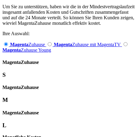
Um Sie zu unterstützen, haben wir die in der Mindestvertragslaufzeit
insgesamt anfallenden Kosten und Gutschriften zusammengefasst
und auf die 24 Monate verteilt. So können Sie Ihren Kunden zeigen,
wieviel MagentaZuhause monatlich effektiv kostet.
Ihre Auswahl:
Magenta
Zuhause
Magenta
Zuhause mit MagentaTV
Magenta
Zuhause Young
Magenta­
Zuhause
S
Magenta­
Zuhause
M
Magenta­
Zuhause
L