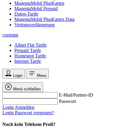
MagentaMobil PlusKarten
MagentaMobil Prepaid
Daten-Tarife
MagentaMobil PlusKarten Data
Vertragsverlängerung
congstar
Allnet Flat Tarife
Prepaid Tarife
Homespot Tarife
Internet Tarife
Login
Menu
Menü schließen
E-Mail/Partner-ID
Passwort
Login
Anmelden
Login
Passwort vergessen?
Noch kein Telekom Profi?