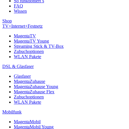
So funktioniert´s
FAQ
Wissen
Shop
TV+Internet+Festnetz
MagentaTV
MagentaTV Young
Streaming Stick & TV-Box
Zubuchoptionen
WLAN Pakete
DSL & Glasfaser
Glasfaser
MagentaZuhause
MagentaZuhause Young
MagentaZuhause Flex
Zubuchoptionen
WLAN Pakete
Mobilfunk
MagentaMobil
MagentaMobil Young