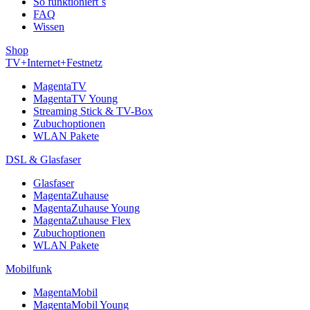
So funktioniert´s
FAQ
Wissen
Shop
TV+Internet+Festnetz
MagentaTV
MagentaTV Young
Streaming Stick & TV-Box
Zubuchoptionen
WLAN Pakete
DSL & Glasfaser
Glasfaser
MagentaZuhause
MagentaZuhause Young
MagentaZuhause Flex
Zubuchoptionen
WLAN Pakete
Mobilfunk
MagentaMobil
MagentaMobil Young