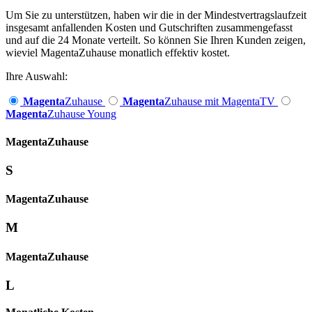
Um Sie zu unterstützen, haben wir die in der Mindestvertragslaufzeit
insgesamt anfallenden Kosten und Gutschriften zusammengefasst
und auf die 24 Monate verteilt. So können Sie Ihren Kunden zeigen,
wieviel MagentaZuhause monatlich effektiv kostet.
Ihre Auswahl:
Magenta
Zuhause
Magenta
Zuhause mit MagentaTV
Magenta
Zuhause Young
Magenta­
Zuhause
S
Magenta­
Zuhause
M
Magenta­
Zuhause
L