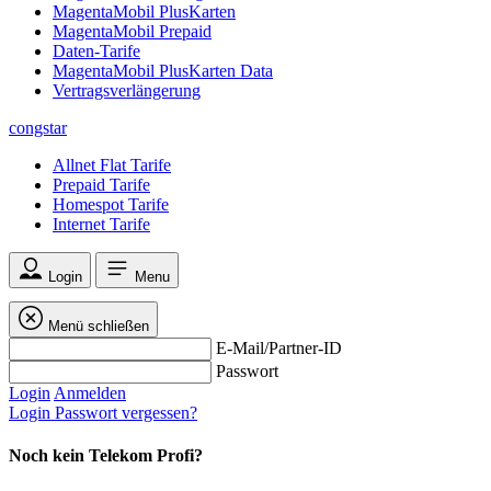
MagentaMobil PlusKarten
MagentaMobil Prepaid
Daten-Tarife
MagentaMobil PlusKarten Data
Vertragsverlängerung
congstar
Allnet Flat Tarife
Prepaid Tarife
Homespot Tarife
Internet Tarife
Login
Menu
Menü schließen
E-Mail/Partner-ID
Passwort
Login
Anmelden
Login
Passwort vergessen?
Noch kein Telekom Profi?