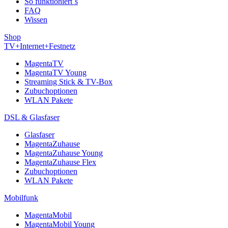
So funktioniert´s
FAQ
Wissen
Shop
TV+Internet+Festnetz
MagentaTV
MagentaTV Young
Streaming Stick & TV-Box
Zubuchoptionen
WLAN Pakete
DSL & Glasfaser
Glasfaser
MagentaZuhause
MagentaZuhause Young
MagentaZuhause Flex
Zubuchoptionen
WLAN Pakete
Mobilfunk
MagentaMobil
MagentaMobil Young