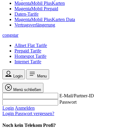
MagentaMobil PlusKarten
MagentaMobil Prepaid
Daten-Tarife
MagentaMobil PlusKarten Data
Vertragsverlängerung
congstar
Allnet Flat Tarife
Prepaid Tarife
Homespot Tarife
Internet Tarife
Login
Menu
Menü schließen
E-Mail/Partner-ID
Passwort
Login
Anmelden
Login
Passwort vergessen?
Noch kein Telekom Profi?