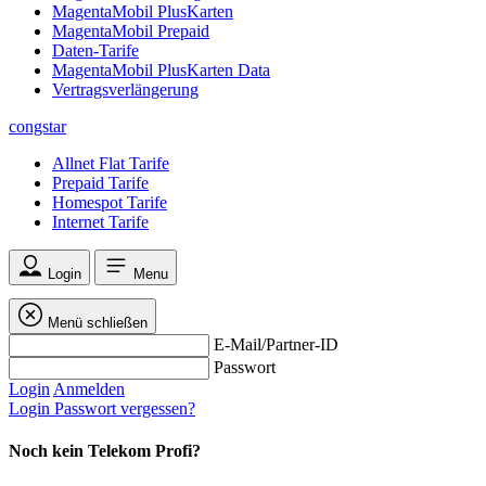
MagentaMobil PlusKarten
MagentaMobil Prepaid
Daten-Tarife
MagentaMobil PlusKarten Data
Vertragsverlängerung
congstar
Allnet Flat Tarife
Prepaid Tarife
Homespot Tarife
Internet Tarife
Login
Menu
Menü schließen
E-Mail/Partner-ID
Passwort
Login
Anmelden
Login
Passwort vergessen?
Noch kein Telekom Profi?