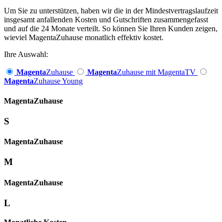
Um Sie zu unterstützen, haben wir die in der Mindestvertragslaufzeit
insgesamt anfallenden Kosten und Gutschriften zusammengefasst
und auf die 24 Monate verteilt. So können Sie Ihren Kunden zeigen,
wieviel MagentaZuhause monatlich effektiv kostet.
Ihre Auswahl:
Magenta
Zuhause
Magenta
Zuhause mit MagentaTV
Magenta
Zuhause Young
Magenta­
Zuhause
S
Magenta­
Zuhause
M
Magenta­
Zuhause
L