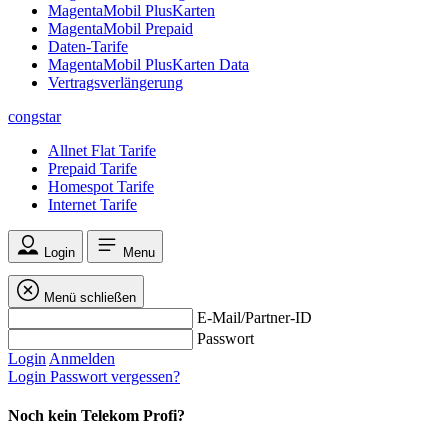
MagentaMobil PlusKarten
MagentaMobil Prepaid
Daten-Tarife
MagentaMobil PlusKarten Data
Vertragsverlängerung
congstar
Allnet Flat Tarife
Prepaid Tarife
Homespot Tarife
Internet Tarife
Login
Menu
Menü schließen
E-Mail/Partner-ID
Passwort
Login
Anmelden
Login
Passwort vergessen?
Noch kein Telekom Profi?