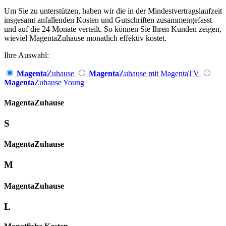
Um Sie zu unterstützen, haben wir die in der Mindestvertragslaufzeit
insgesamt anfallenden Kosten und Gutschriften zusammengefasst
und auf die 24 Monate verteilt. So können Sie Ihren Kunden zeigen,
wieviel MagentaZuhause monatlich effektiv kostet.
Ihre Auswahl:
Magenta
Zuhause
Magenta
Zuhause mit MagentaTV
Magenta
Zuhause Young
Magenta­
Zuhause
S
Magenta­
Zuhause
M
Magenta­
Zuhause
L