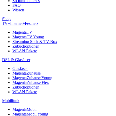
So funktioniert´s
FAQ
Wissen
Shop
TV+Internet+Festnetz
MagentaTV
MagentaTV Young
Streaming Stick & TV-Box
Zubuchoptionen
WLAN Pakete
DSL & Glasfaser
Glasfaser
MagentaZuhause
MagentaZuhause Young
MagentaZuhause Flex
Zubuchoptionen
WLAN Pakete
Mobilfunk
MagentaMobil
MagentaMobil Young