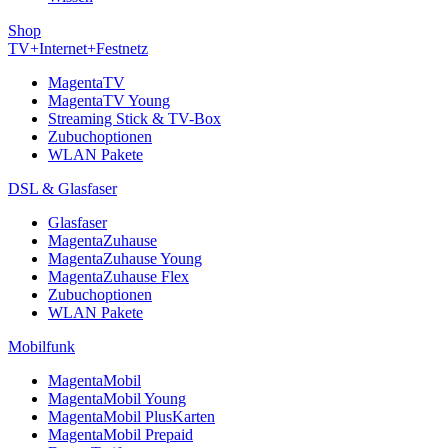
Shop
TV+Internet+Festnetz
MagentaTV
MagentaTV Young
Streaming Stick & TV-Box
Zubuchoptionen
WLAN Pakete
DSL & Glasfaser
Glasfaser
MagentaZuhause
MagentaZuhause Young
MagentaZuhause Flex
Zubuchoptionen
WLAN Pakete
Mobilfunk
MagentaMobil
MagentaMobil Young
MagentaMobil PlusKarten
MagentaMobil Prepaid