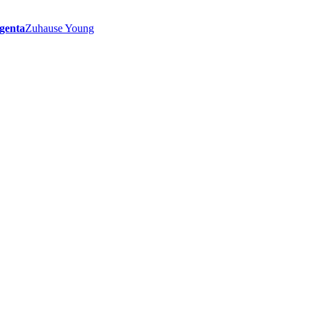
genta
Zuhause Young