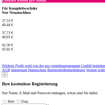
Effektive Kosten pro Monat
Für Komplettwechsler
Nur Neuanschluss
37,53 €
40,44 €
37,73 €
40,65 €
42,36 €
45,02 €
Telekom Profis
wird von der pso vertriebsprogramme GmbH betrieben. 
AGB
Impressum
Datenschutz
Barrierefreiheitserklärung
Vertrag wide
×
Ihre kostenlose Registrierung
Nur Name, E-Mail und Passwort eintragen, schon sind Sie dabei.
Herr
Frau