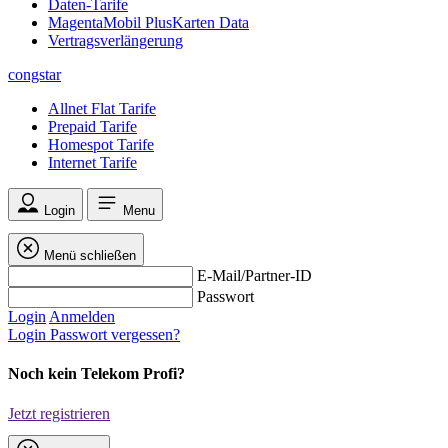
Daten-Tarife
MagentaMobil PlusKarten Data
Vertragsverlängerung
congstar
Allnet Flat Tarife
Prepaid Tarife
Homespot Tarife
Internet Tarife
Login
Menu
Menü schließen
E-Mail/Partner-ID
Passwort
Login
Anmelden
Login
Passwort vergessen?
Noch kein Telekom Profi?
Jetzt registrieren