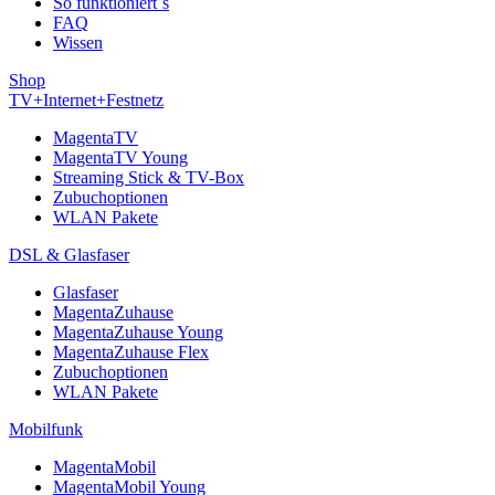
So funktioniert´s
FAQ
Wissen
Shop
TV+Internet+Festnetz
MagentaTV
MagentaTV Young
Streaming Stick & TV-Box
Zubuchoptionen
WLAN Pakete
DSL & Glasfaser
Glasfaser
MagentaZuhause
MagentaZuhause Young
MagentaZuhause Flex
Zubuchoptionen
WLAN Pakete
Mobilfunk
MagentaMobil
MagentaMobil Young