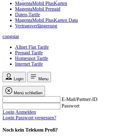
MagentaMobil PlusKarten
MagentaMobil Prepaid
Daten-Tarife
MagentaMobil PlusKarten Data
Vertragsverlängerung
congstar
Allnet Flat Tarife
Prepaid Tarife
Homespot Tarife
Internet Tarife
Login
Menu
Menü schließen
E-Mail/Partner-ID
Passwort
Login
Anmelden
Login
Passwort vergessen?
Noch kein Telekom Profi?