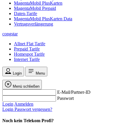
MagentaMobil PlusKarten
MagentaMobil Prepaid
Daten-Tarife
MagentaMobil PlusKarten Data
Vertragsverlängerung
congstar
Allnet Flat Tarife
Prepaid Tarife
Homespot Tarife
Internet Tarife
Login
Menu
Menü schließen
E-Mail/Partner-ID
Passwort
Login
Anmelden
Login
Passwort vergessen?
Noch kein Telekom Profi?