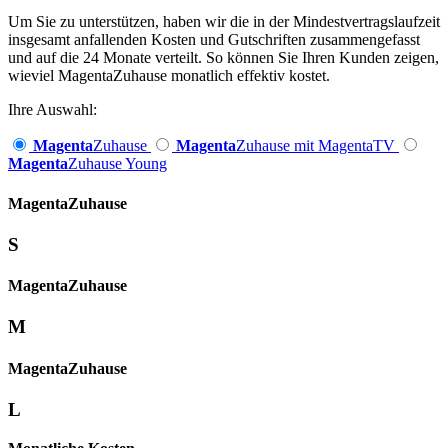
Um Sie zu unterstützen, haben wir die in der Mindestvertragslaufzeit
insgesamt anfallenden Kosten und Gutschriften zusammengefasst
und auf die 24 Monate verteilt. So können Sie Ihren Kunden zeigen,
wieviel MagentaZuhause monatlich effektiv kostet.
Ihre Auswahl:
Magenta
Zuhause
Magenta
Zuhause mit MagentaTV
Magenta
Zuhause Young
Magenta­
Zuhause
S
Magenta­
Zuhause
M
Magenta­
Zuhause
L