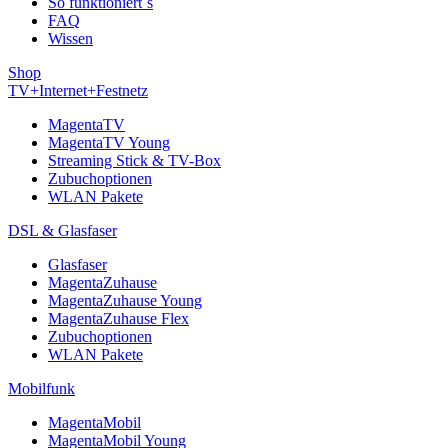
So funktioniert´s
FAQ
Wissen
Shop
TV+Internet+Festnetz
MagentaTV
MagentaTV Young
Streaming Stick & TV-Box
Zubuchoptionen
WLAN Pakete
DSL & Glasfaser
Glasfaser
MagentaZuhause
MagentaZuhause Young
MagentaZuhause Flex
Zubuchoptionen
WLAN Pakete
Mobilfunk
MagentaMobil
MagentaMobil Young