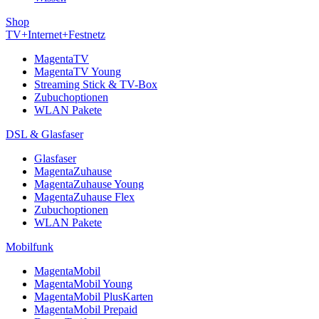
Shop
TV+Internet+Festnetz
MagentaTV
MagentaTV Young
Streaming Stick & TV-Box
Zubuchoptionen
WLAN Pakete
DSL & Glasfaser
Glasfaser
MagentaZuhause
MagentaZuhause Young
MagentaZuhause Flex
Zubuchoptionen
WLAN Pakete
Mobilfunk
MagentaMobil
MagentaMobil Young
MagentaMobil PlusKarten
MagentaMobil Prepaid