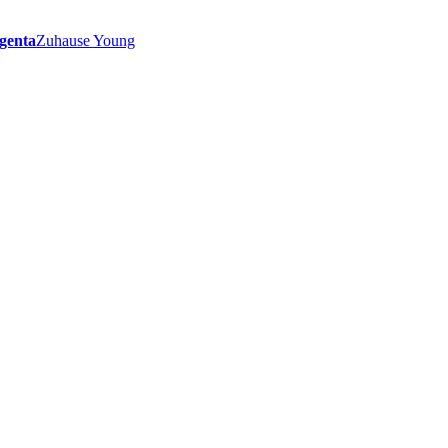
genta
Zuhause Young