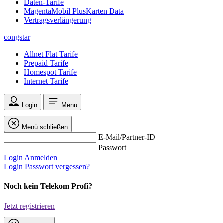
Daten-Tarife
MagentaMobil PlusKarten Data
Vertragsverlängerung
congstar
Allnet Flat Tarife
Prepaid Tarife
Homespot Tarife
Internet Tarife
Login
Menu
Menü schließen
E-Mail/Partner-ID
Passwort
Login
Anmelden
Login
Passwort vergessen?
Noch kein Telekom Profi?
Jetzt registrieren