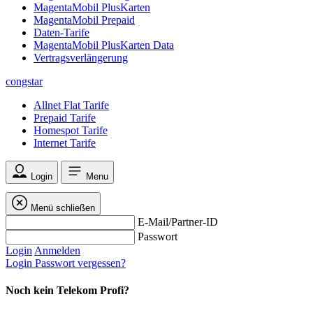
MagentaMobil PlusKarten
MagentaMobil Prepaid
Daten-Tarife
MagentaMobil PlusKarten Data
Vertragsverlängerung
congstar
Allnet Flat Tarife
Prepaid Tarife
Homespot Tarife
Internet Tarife
Login
Menu
Menü schließen
E-Mail/Partner-ID
Passwort
Login
Anmelden
Login
Passwort vergessen?
Noch kein Telekom Profi?