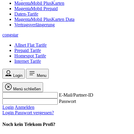
MagentaMobil PlusKarten
MagentaMobil Prepaid
Daten-Tarife
MagentaMobil PlusKarten Data
Vertragsverlängerung
congstar
Allnet Flat Tarife
Prepaid Tarife
Homespot Tarife
Internet Tarife
Login
Menu
Menü schließen
E-Mail/Partner-ID
Passwort
Login
Anmelden
Login
Passwort vergessen?
Noch kein Telekom Profi?