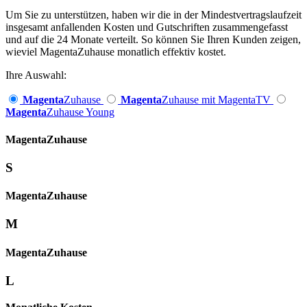
Um Sie zu unterstützen, haben wir die in der Mindestvertragslaufzeit
insgesamt anfallenden Kosten und Gutschriften zusammengefasst
und auf die 24 Monate verteilt. So können Sie Ihren Kunden zeigen,
wieviel MagentaZuhause monatlich effektiv kostet.
Ihre Auswahl:
Magenta
Zuhause
Magenta
Zuhause mit MagentaTV
Magenta
Zuhause Young
Magenta­
Zuhause
S
Magenta­
Zuhause
M
Magenta­
Zuhause
L