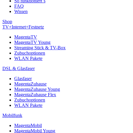
So funktioniert´s
FAQ
Wissen
Shop
TV+Internet+Festnetz
MagentaTV
MagentaTV Young
Streaming Stick & TV-Box
Zubuchoptionen
WLAN Pakete
DSL & Glasfaser
Glasfaser
MagentaZuhause
MagentaZuhause Young
MagentaZuhause Flex
Zubuchoptionen
WLAN Pakete
Mobilfunk
MagentaMobil
MagentaMobil Young