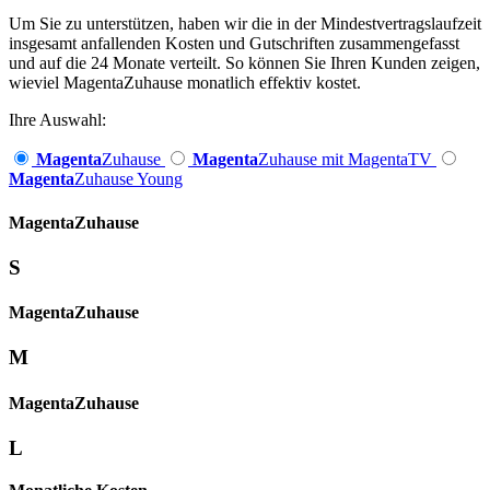
Um Sie zu unterstützen, haben wir die in der Mindestvertragslaufzeit
insgesamt anfallenden Kosten und Gutschriften zusammengefasst
und auf die 24 Monate verteilt. So können Sie Ihren Kunden zeigen,
wieviel MagentaZuhause monatlich effektiv kostet.
Ihre Auswahl:
Magenta
Zuhause
Magenta
Zuhause mit MagentaTV
Magenta
Zuhause Young
Magenta­
Zuhause
S
Magenta­
Zuhause
M
Magenta­
Zuhause
L