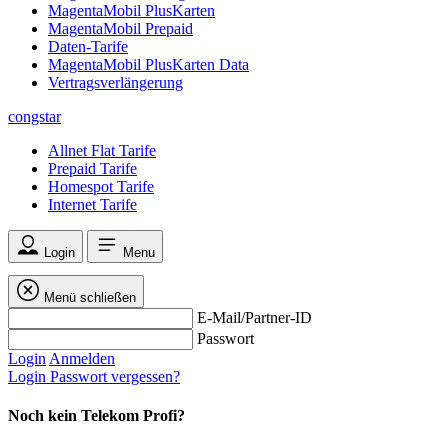
MagentaMobil PlusKarten
MagentaMobil Prepaid
Daten-Tarife
MagentaMobil PlusKarten Data
Vertragsverlängerung
congstar
Allnet Flat Tarife
Prepaid Tarife
Homespot Tarife
Internet Tarife
Login
Menu
Menü schließen
E-Mail/Partner-ID
Passwort
Login
Anmelden
Login
Passwort vergessen?
Noch kein Telekom Profi?