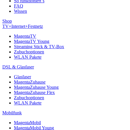
So funktioniert´s
FAQ
Wissen
Shop
TV+Internet+Festnetz
MagentaTV
MagentaTV Young
Streaming Stick & TV-Box
Zubuchoptionen
WLAN Pakete
DSL & Glasfaser
Glasfaser
MagentaZuhause
MagentaZuhause Young
MagentaZuhause Flex
Zubuchoptionen
WLAN Pakete
Mobilfunk
MagentaMobil
MagentaMobil Young