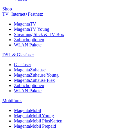
Shop
TV+Internet+Festnetz
MagentaTV
MagentaTV Young
Streaming Stick & TV-Box
Zubuchoptionen
WLAN Pakete
DSL & Glasfaser
Glasfaser
MagentaZuhause
MagentaZuhause Young
MagentaZuhause Flex
Zubuchoptionen
WLAN Pakete
Mobilfunk
MagentaMobil
MagentaMobil Young
MagentaMobil PlusKarten
MagentaMobil Prepaid