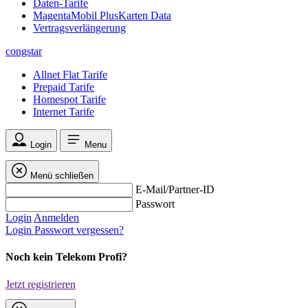
Daten-Tarife
MagentaMobil PlusKarten Data
Vertragsverlängerung
congstar
Allnet Flat Tarife
Prepaid Tarife
Homespot Tarife
Internet Tarife
Login
Menu
Menü schließen
E-Mail/Partner-ID
Passwort
Login
Anmelden
Login
Passwort vergessen?
Noch kein Telekom Profi?
Jetzt registrieren