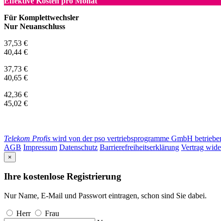
Effektive Kosten pro Monat
Für Komplettwechsler
Nur Neuanschluss
37,53 €
40,44 €
37,73 €
40,65 €
42,36 €
45,02 €
Telekom Profis
wird von der pso vertriebsprogramme GmbH betrieben. 
AGB
Impressum
Datenschutz
Barrierefreiheitserklärung
Vertrag wide
×
Ihre kostenlose Registrierung
Nur Name, E-Mail und Passwort eintragen, schon sind Sie dabei.
Herr
Frau