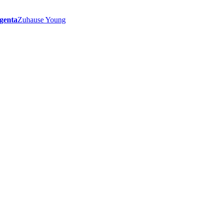
genta
Zuhause Young