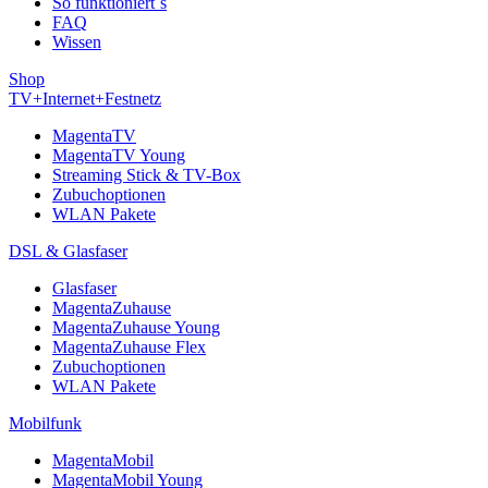
So funktioniert´s
FAQ
Wissen
Shop
TV+Internet+Festnetz
MagentaTV
MagentaTV Young
Streaming Stick & TV-Box
Zubuchoptionen
WLAN Pakete
DSL & Glasfaser
Glasfaser
MagentaZuhause
MagentaZuhause Young
MagentaZuhause Flex
Zubuchoptionen
WLAN Pakete
Mobilfunk
MagentaMobil
MagentaMobil Young