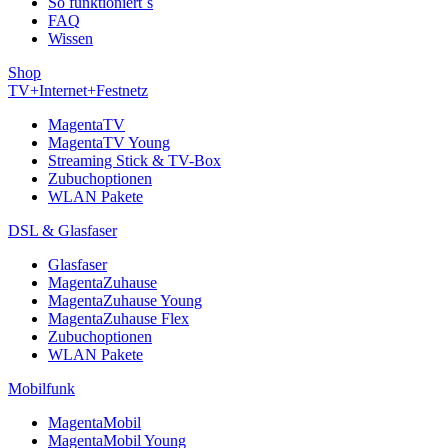
So funktioniert´s
FAQ
Wissen
Shop
TV+Internet+Festnetz
MagentaTV
MagentaTV Young
Streaming Stick & TV-Box
Zubuchoptionen
WLAN Pakete
DSL & Glasfaser
Glasfaser
MagentaZuhause
MagentaZuhause Young
MagentaZuhause Flex
Zubuchoptionen
WLAN Pakete
Mobilfunk
MagentaMobil
MagentaMobil Young