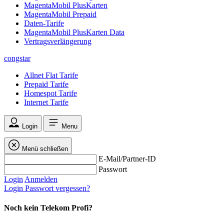
MagentaMobil PlusKarten
MagentaMobil Prepaid
Daten-Tarife
MagentaMobil PlusKarten Data
Vertragsverlängerung
congstar
Allnet Flat Tarife
Prepaid Tarife
Homespot Tarife
Internet Tarife
Login
Menu
Menü schließen
E-Mail/Partner-ID
Passwort
Login
Anmelden
Login
Passwort vergessen?
Noch kein Telekom Profi?