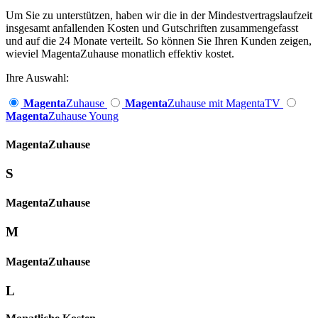
Um Sie zu unterstützen, haben wir die in der Mindestvertragslaufzeit
insgesamt anfallenden Kosten und Gutschriften zusammengefasst
und auf die 24 Monate verteilt. So können Sie Ihren Kunden zeigen,
wieviel MagentaZuhause monatlich effektiv kostet.
Ihre Auswahl:
Magenta
Zuhause
Magenta
Zuhause mit MagentaTV
Magenta
Zuhause Young
Magenta­
Zuhause
S
Magenta­
Zuhause
M
Magenta­
Zuhause
L