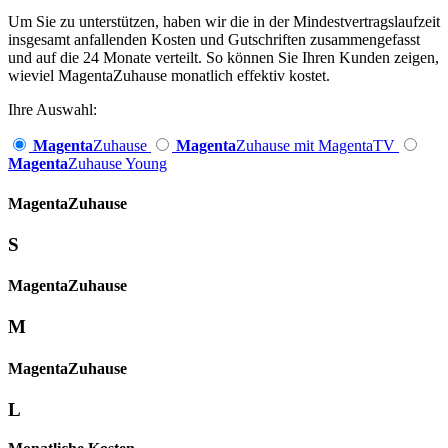
Um Sie zu unterstützen, haben wir die in der Mindestvertragslaufzeit
insgesamt anfallenden Kosten und Gutschriften zusammengefasst
und auf die 24 Monate verteilt. So können Sie Ihren Kunden zeigen,
wieviel MagentaZuhause monatlich effektiv kostet.
Ihre Auswahl:
Magenta
Zuhause
Magenta
Zuhause mit MagentaTV
Magenta
Zuhause Young
Magenta­
Zuhause
S
Magenta­
Zuhause
M
Magenta­
Zuhause
L