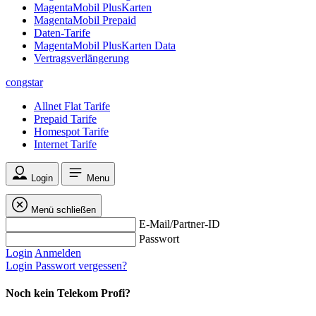
MagentaMobil PlusKarten
MagentaMobil Prepaid
Daten-Tarife
MagentaMobil PlusKarten Data
Vertragsverlängerung
congstar
Allnet Flat Tarife
Prepaid Tarife
Homespot Tarife
Internet Tarife
Login
Menu
Menü schließen
E-Mail/Partner-ID
Passwort
Login
Anmelden
Login
Passwort vergessen?
Noch kein Telekom Profi?