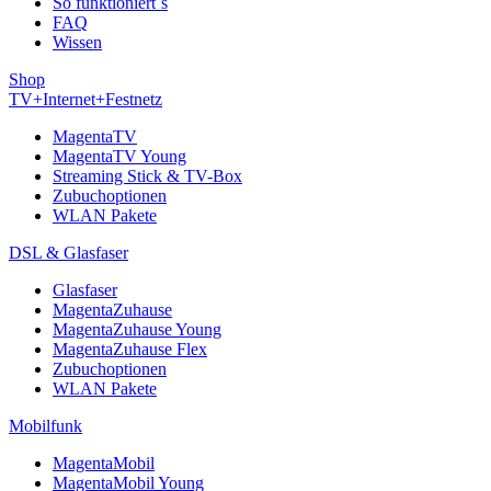
So funktioniert´s
FAQ
Wissen
Shop
TV+Internet+Festnetz
MagentaTV
MagentaTV Young
Streaming Stick & TV-Box
Zubuchoptionen
WLAN Pakete
DSL & Glasfaser
Glasfaser
MagentaZuhause
MagentaZuhause Young
MagentaZuhause Flex
Zubuchoptionen
WLAN Pakete
Mobilfunk
MagentaMobil
MagentaMobil Young