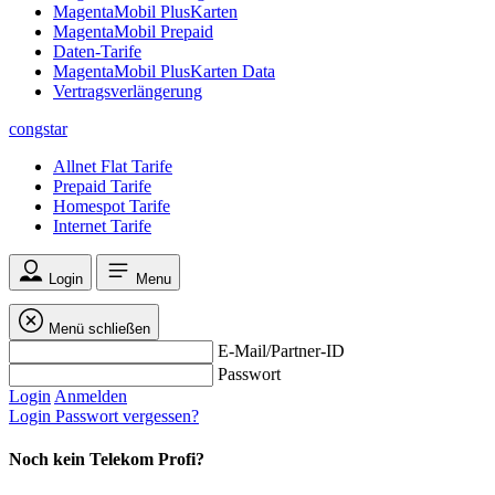
MagentaMobil PlusKarten
MagentaMobil Prepaid
Daten-Tarife
MagentaMobil PlusKarten Data
Vertragsverlängerung
congstar
Allnet Flat Tarife
Prepaid Tarife
Homespot Tarife
Internet Tarife
Login
Menu
Menü schließen
E-Mail/Partner-ID
Passwort
Login
Anmelden
Login
Passwort vergessen?
Noch kein Telekom Profi?