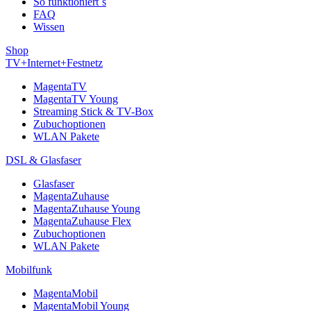
So funktioniert´s
FAQ
Wissen
Shop
TV+Internet+Festnetz
MagentaTV
MagentaTV Young
Streaming Stick & TV-Box
Zubuchoptionen
WLAN Pakete
DSL & Glasfaser
Glasfaser
MagentaZuhause
MagentaZuhause Young
MagentaZuhause Flex
Zubuchoptionen
WLAN Pakete
Mobilfunk
MagentaMobil
MagentaMobil Young