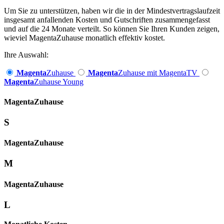
Um Sie zu unterstützen, haben wir die in der Mindestvertragslaufzeit
insgesamt anfallenden Kosten und Gutschriften zusammengefasst
und auf die 24 Monate verteilt. So können Sie Ihren Kunden zeigen,
wieviel MagentaZuhause monatlich effektiv kostet.
Ihre Auswahl:
Magenta
Zuhause
Magenta
Zuhause mit MagentaTV
Magenta
Zuhause Young
Magenta­
Zuhause
S
Magenta­
Zuhause
M
Magenta­
Zuhause
L