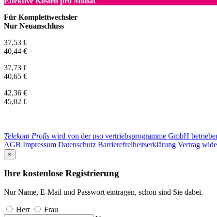
Effektive Kosten pro Monat
Für Komplettwechsler
Nur Neuanschluss
37,53 €
40,44 €
37,73 €
40,65 €
42,36 €
45,02 €
Telekom Profis
wird von der pso vertriebsprogramme GmbH betrieben. 
AGB
Impressum
Datenschutz
Barrierefreiheitserklärung
Vertrag wide
×
Ihre kostenlose Registrierung
Nur Name, E-Mail und Passwort eintragen, schon sind Sie dabei.
Herr
Frau