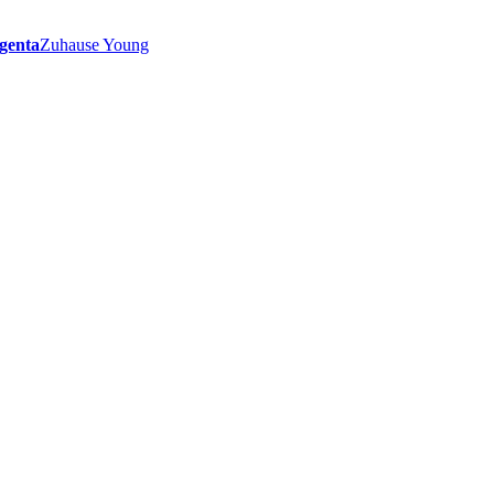
genta
Zuhause Young