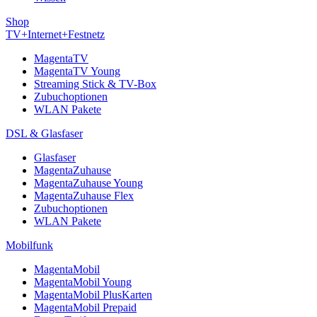
Shop
TV+Internet+Festnetz
MagentaTV
MagentaTV Young
Streaming Stick & TV-Box
Zubuchoptionen
WLAN Pakete
DSL & Glasfaser
Glasfaser
MagentaZuhause
MagentaZuhause Young
MagentaZuhause Flex
Zubuchoptionen
WLAN Pakete
Mobilfunk
MagentaMobil
MagentaMobil Young
MagentaMobil PlusKarten
MagentaMobil Prepaid