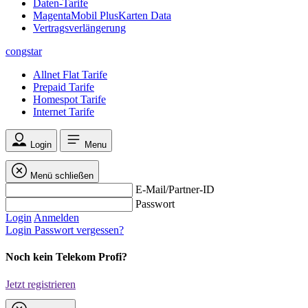
Daten-Tarife
MagentaMobil PlusKarten Data
Vertragsverlängerung
congstar
Allnet Flat Tarife
Prepaid Tarife
Homespot Tarife
Internet Tarife
Login
Menu
Menü schließen
E-Mail/Partner-ID
Passwort
Login
Anmelden
Login
Passwort vergessen?
Noch kein Telekom Profi?
Jetzt registrieren