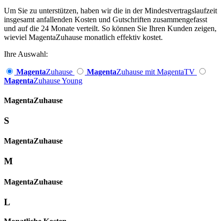
Um Sie zu unterstützen, haben wir die in der Mindestvertragslaufzeit
insgesamt anfallenden Kosten und Gutschriften zusammengefasst
und auf die 24 Monate verteilt. So können Sie Ihren Kunden zeigen,
wieviel MagentaZuhause monatlich effektiv kostet.
Ihre Auswahl:
Magenta
Zuhause
Magenta
Zuhause mit MagentaTV
Magenta
Zuhause Young
Magenta­
Zuhause
S
Magenta­
Zuhause
M
Magenta­
Zuhause
L