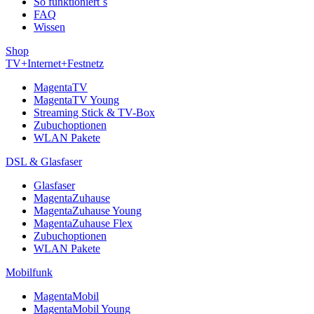
So funktioniert´s
FAQ
Wissen
Shop
TV+Internet+Festnetz
MagentaTV
MagentaTV Young
Streaming Stick & TV-Box
Zubuchoptionen
WLAN Pakete
DSL & Glasfaser
Glasfaser
MagentaZuhause
MagentaZuhause Young
MagentaZuhause Flex
Zubuchoptionen
WLAN Pakete
Mobilfunk
MagentaMobil
MagentaMobil Young