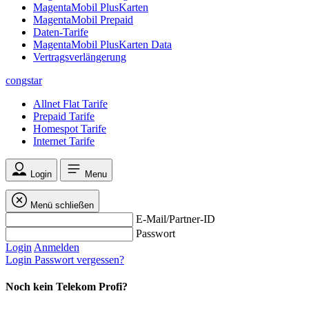
MagentaMobil PlusKarten
MagentaMobil Prepaid
Daten-Tarife
MagentaMobil PlusKarten Data
Vertragsverlängerung
congstar
Allnet Flat Tarife
Prepaid Tarife
Homespot Tarife
Internet Tarife
Login
Menu
Menü schließen
E-Mail/Partner-ID
Passwort
Login
Anmelden
Login
Passwort vergessen?
Noch kein Telekom Profi?