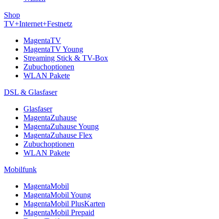
Shop
TV+Internet+Festnetz
MagentaTV
MagentaTV Young
Streaming Stick & TV-Box
Zubuchoptionen
WLAN Pakete
DSL & Glasfaser
Glasfaser
MagentaZuhause
MagentaZuhause Young
MagentaZuhause Flex
Zubuchoptionen
WLAN Pakete
Mobilfunk
MagentaMobil
MagentaMobil Young
MagentaMobil PlusKarten
MagentaMobil Prepaid