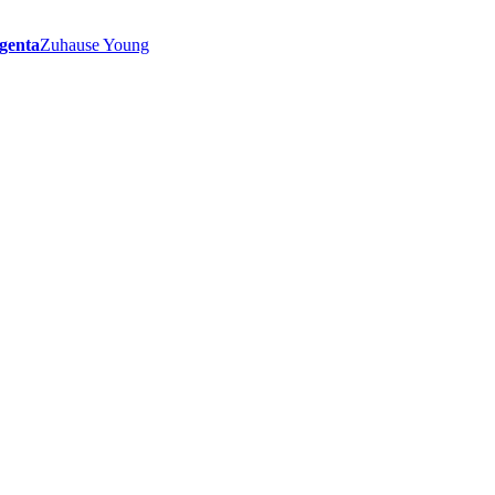
genta
Zuhause Young