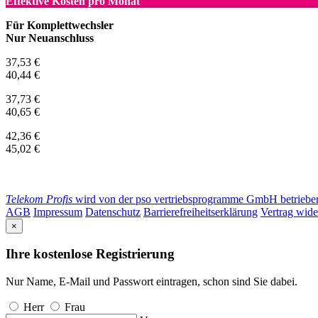
Effektive Kosten pro Monat
Für Komplettwechsler
Nur Neuanschluss
37,53 €
40,44 €
37,73 €
40,65 €
42,36 €
45,02 €
Telekom Profis
wird von der pso vertriebsprogramme GmbH betrieben. 
AGB
Impressum
Datenschutz
Barrierefreiheitserklärung
Vertrag wide
×
Ihre kostenlose Registrierung
Nur Name, E-Mail und Passwort eintragen, schon sind Sie dabei.
Herr
Frau