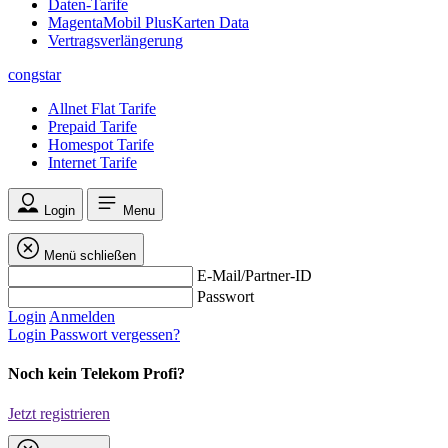
Daten-Tarife
MagentaMobil PlusKarten Data
Vertragsverlängerung
congstar
Allnet Flat Tarife
Prepaid Tarife
Homespot Tarife
Internet Tarife
Login
Menu
Menü schließen
E-Mail/Partner-ID
Passwort
Login
Anmelden
Login
Passwort vergessen?
Noch kein Telekom Profi?
Jetzt registrieren