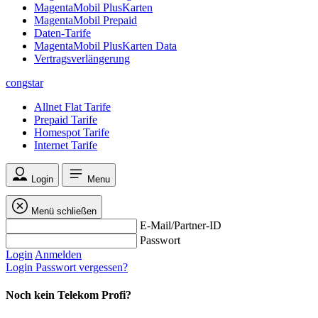
MagentaMobil PlusKarten
MagentaMobil Prepaid
Daten-Tarife
MagentaMobil PlusKarten Data
Vertragsverlängerung
congstar
Allnet Flat Tarife
Prepaid Tarife
Homespot Tarife
Internet Tarife
Login
Menu
Menü schließen
E-Mail/Partner-ID
Passwort
Login
Anmelden
Login
Passwort vergessen?
Noch kein Telekom Profi?