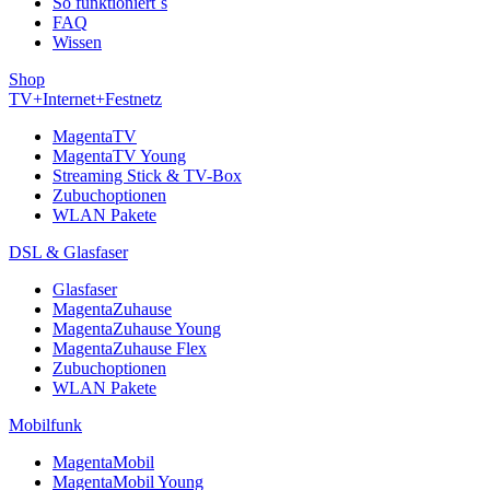
So funktioniert´s
FAQ
Wissen
Shop
TV+Internet+Festnetz
MagentaTV
MagentaTV Young
Streaming Stick & TV-Box
Zubuchoptionen
WLAN Pakete
DSL & Glasfaser
Glasfaser
MagentaZuhause
MagentaZuhause Young
MagentaZuhause Flex
Zubuchoptionen
WLAN Pakete
Mobilfunk
MagentaMobil
MagentaMobil Young