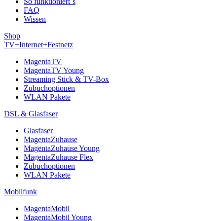
So funktioniert´s
FAQ
Wissen
Shop
TV+Internet+Festnetz
MagentaTV
MagentaTV Young
Streaming Stick & TV-Box
Zubuchoptionen
WLAN Pakete
DSL & Glasfaser
Glasfaser
MagentaZuhause
MagentaZuhause Young
MagentaZuhause Flex
Zubuchoptionen
WLAN Pakete
Mobilfunk
MagentaMobil
MagentaMobil Young