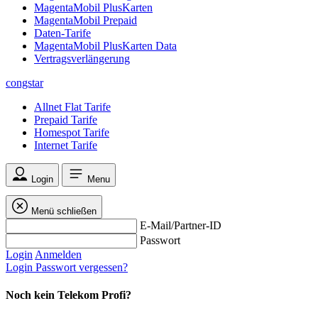
MagentaMobil PlusKarten
MagentaMobil Prepaid
Daten-Tarife
MagentaMobil PlusKarten Data
Vertragsverlängerung
congstar
Allnet Flat Tarife
Prepaid Tarife
Homespot Tarife
Internet Tarife
Login
Menu
Menü schließen
E-Mail/Partner-ID
Passwort
Login
Anmelden
Login
Passwort vergessen?
Noch kein Telekom Profi?