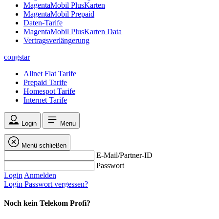
MagentaMobil PlusKarten
MagentaMobil Prepaid
Daten-Tarife
MagentaMobil PlusKarten Data
Vertragsverlängerung
congstar
Allnet Flat Tarife
Prepaid Tarife
Homespot Tarife
Internet Tarife
Login
Menu
Menü schließen
E-Mail/Partner-ID
Passwort
Login
Anmelden
Login
Passwort vergessen?
Noch kein Telekom Profi?