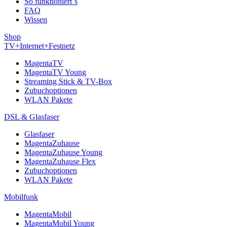
So funktioniert´s
FAQ
Wissen
Shop
TV+Internet+Festnetz
MagentaTV
MagentaTV Young
Streaming Stick & TV-Box
Zubuchoptionen
WLAN Pakete
DSL & Glasfaser
Glasfaser
MagentaZuhause
MagentaZuhause Young
MagentaZuhause Flex
Zubuchoptionen
WLAN Pakete
Mobilfunk
MagentaMobil
MagentaMobil Young