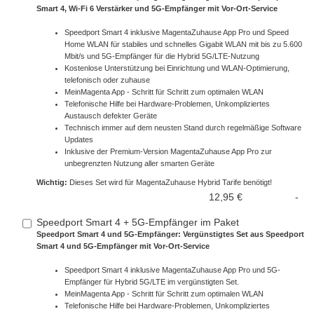
Smart 4, Wi-Fi 6 Verstärker und 5G-Empfänger mit Vor-Ort-Service
Speedport Smart 4 inklusive MagentaZuhause App Pro und Speed
Home WLAN für stabiles und schnelles Gigabit WLAN mit bis zu 5.600
Mbit/s und 5G-Empfänger für die Hybrid 5G/LTE-Nutzung
Kostenlose Unterstützung bei Einrichtung und WLAN-Optimierung,
telefonisch oder zuhause
MeinMagenta App - Schritt für Schritt zum optimalen WLAN
Telefonische Hilfe bei Hardware-Problemen, Unkompliziertes
Austausch defekter Geräte
Technisch immer auf dem neusten Stand durch regelmäßige Software
Updates
Inklusive der Premium-Version MagentaZuhause App Pro zur
unbegrenzten Nutzung aller smarten Geräte
Wichtig:
Dieses Set wird für MagentaZuhause Hybrid Tarife benötigt!
12,95 €
-
Speedport Smart 4 + 5G-Empfänger im Paket
Speedport Smart 4 und 5G-Empfänger: Vergünstigtes Set aus Speedport
Smart 4 und 5G-Empfänger mit Vor-Ort-Service
Speedport Smart 4 inklusive MagentaZuhause App Pro und 5G-
Empfänger für Hybrid 5G/LTE im vergünstigten Set.
MeinMagenta App - Schritt für Schritt zum optimalen WLAN
Telefonische Hilfe bei Hardware-Problemen, Unkompliziertes