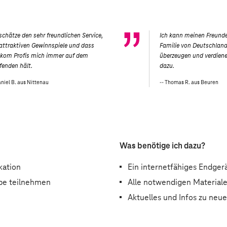
 schätze den sehr freundlichen Service,
Ich kann meinen Freund
 attraktiven Gewinnspiele und dass
Familie von Deutschlan
ekom Profis mich immer auf dem
überzeugen und verdien
fenden hält.
dazu.
niel B. aus Nittenau
Thomas R. aus Beuren
Was benötige ich dazu?
kation
Ein internetfähiges Endger
be teilnehmen
Alle notwendigen Materiale
Aktuelles und Infos zu neu