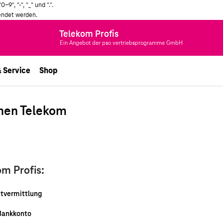
", "-", "_" und ".".
endet werden.
Telekom Profis
Ein Angebot der pso vertriebsprogramme GmbH
& Service
Shop
chen Telekom
om Profis:
stvermittlung
Bankkonto