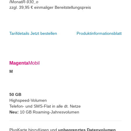
/Monat
R-930_o
zzgl. 39,95 € einmaliger Bereitstellungspreis
Tarifdetails
Jetzt bestellen
Produktinformationsblatt
Magenta
Mobil
M
50 GB
Highspeed-Volumen
Telefon- und SMS-Flat in alle dt. Netze
Neu:
10 GB Roaming-Jahresvolumen
PlusKarte hinzufügen und
unbegrenztes Datenvolumen