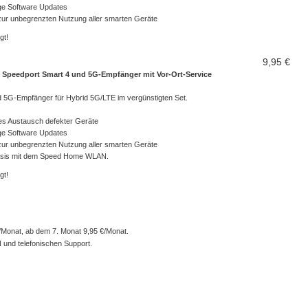
ge Software Updates
ur unbegrenzten Nutzung aller smarten Geräte
gt!
9,95 €
 Speedport Smart 4 und 5G-Empfänger mit Vor-Ort-Service
 5G-Empfänger für Hybrid 5G/LTE im vergünstigten Set.
tes Austausch defekter Geräte
ge Software Updates
ur unbegrenzten Nutzung aller smarten Geräte
Basis mit dem Speed Home WLAN.
gt!
/Monat, ab dem 7. Monat 9,95 €/Monat.
und telefonischen Support.