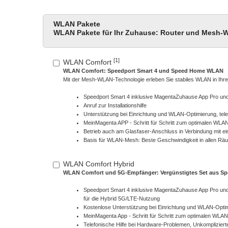
WLAN Pakete
WLAN Pakete für Ihr Zuhause: Router und Mesh-
[1]
WLAN Comfort
WLAN Comfort: Speedport Smart 4 und Speed Home WLAN
Mit der Mesh-WLAN-Technologie erleben Sie stabiles WLAN in Ih
Speedport Smart 4 inklusive MagentaZuhause App Pro und
Anruf zur Installationshilfe
Unterstützung bei Einrichtung und WLAN-Optimierung, tel
MeinMagenta APP - Schritt für Schritt zum optimalen WLA
Betrieb auch am Glasfaser-Anschluss in Verbindung mit 
Basis für WLAN-Mesh: Beste Geschwindigkeit in allen Rä
WLAN Comfort Hybrid
WLAN Comfort und 5G-Empfänger: Vergünstigtes Set aus Spee
Speedport Smart 4 inklusive MagentaZuhause App Pro und
für die Hybrid 5G/LTE-Nutzung
Kostenlose Unterstützung bei Einrichtung und WLAN-Optim
MeinMagenta App - Schritt für Schritt zum optimalen WLAN
Telefonische Hilfe bei Hardware-Problemen, Unkomplizier