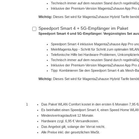
Technisch immer auf dem neusten Stand durch regelmäßi
Inklusive der Premium-Version MagentaZuhause App Pro z
Wichtig:
Dieses Set wird für MagentaZuhause Hybrid Tarife benöti
Speedport Smart 4 + 5G-Empfänger im Paket
Speedport Smart 4 und 5G-Empfänger: Vergünstigtes Set aus
Speedport Smart 4 inklusive MagentaZuhause App Pro und
MeinMagenta App - Schritt für Schritt zum optimalen WLAN
Telefonische Hilfe bei Hardware-Problemen, Unkomplizier
Technisch immer auf dem neusten Stand durch regelmäßi
Inklusive der Premium-Version MagentaZuhause App Pro z
Tipp: Kombinieren Sie den Speedport Smart 4 als Mesh-
Wichtig:
Dieses Set wird für MagentaZuhause Hybrid Tarife benöti
1
Das Paket WLAN Comfort kostet in den ersten 6 Monaten 7,95 €
Es beinhaltet einen Speedport Smart 4, einen Speed Home WLAN 
Mindestvertragslaufzeit 12 Monate.
Hardware zzgl. 6,95 € Versandkosten.
Das Angebot gilt, solange der Vorrat reicht.
Alle Preise inkl. der gesetzlichen MwSt.