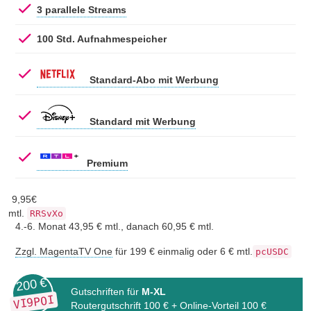
3 parallele Streams
100 Std. Aufnahmespeicher
Standard-Abo mit Werbung
Standard mit Werbung
Premium
9,
95
€
mtl.
RRSvXo
4.-6. Monat 43,95 € mtl., danach 60,95 € mtl.
Zzgl. MagentaTV One
für 199 € einmalig oder 6 € mtl.
pcUSDC
200 €
Gutschriften für
M-XL
VI9POI
Routergutschrift 100 € + Online-Vorteil 100 €