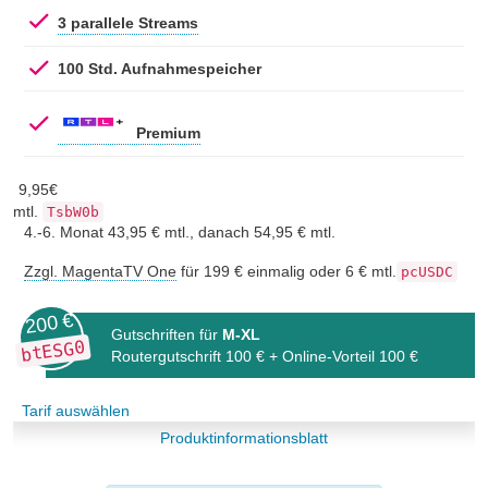
3 parallele Streams
100 Std. Aufnahmespeicher
Premium
9,
95
€
mtl.
TsbW0b
4.-6. Monat 43,95 € mtl., danach 54,95 € mtl.
Zzgl. MagentaTV One
für 199 € einmalig oder 6 € mtl.
pcUSDC
200 €
Gutschriften für
M-XL
btESG0
Routergutschrift 100 € + Online-Vorteil 100 €
Tarif auswählen
Produktinformationsblatt