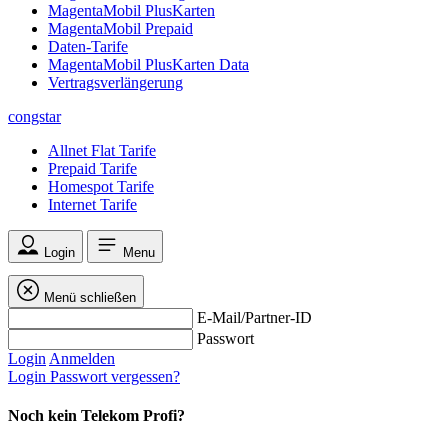
MagentaMobil PlusKarten
MagentaMobil Prepaid
Daten-Tarife
MagentaMobil PlusKarten Data
Vertragsverlängerung
congstar
Allnet Flat Tarife
Prepaid Tarife
Homespot Tarife
Internet Tarife
Login
Menu
Menü schließen
E-Mail/Partner-ID
Passwort
Login
Anmelden
Login
Passwort vergessen?
Noch kein Telekom Profi?