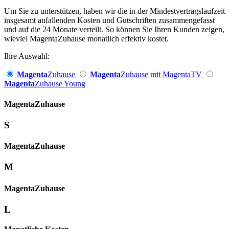
Um Sie zu unterstützen, haben wir die in der Mindestvertragslaufzeit
insgesamt anfallenden Kosten und Gutschriften zusammengefasst
und auf die 24 Monate verteilt. So können Sie Ihren Kunden zeigen,
wieviel MagentaZuhause monatlich effektiv kostet.
Ihre Auswahl:
Magenta
Zuhause
Magenta
Zuhause mit MagentaTV
Magenta
Zuhause Young
Magenta­
Zuhause
S
Magenta­
Zuhause
M
Magenta­
Zuhause
L