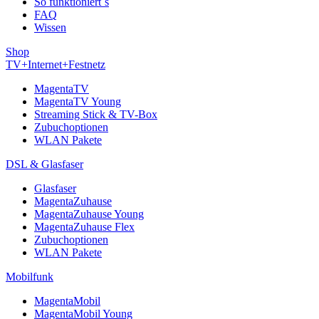
So funktioniert´s
FAQ
Wissen
Shop
TV+Internet+Festnetz
MagentaTV
MagentaTV Young
Streaming Stick & TV-Box
Zubuchoptionen
WLAN Pakete
DSL & Glasfaser
Glasfaser
MagentaZuhause
MagentaZuhause Young
MagentaZuhause Flex
Zubuchoptionen
WLAN Pakete
Mobilfunk
MagentaMobil
MagentaMobil Young