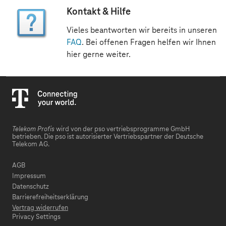
Kontakt & Hilfe
Vieles beantworten wir bereits in unseren
FAQ
. Bei offenen Fragen helfen wir Ihnen
hier gerne weiter.
Telekom Profis
wird von der pso vertriebsprogramme GmbH
betrieben. Die pso ist autorisierter Vertriebspartner der Deutsche
Telekom AG.
AGB
Impressum
Datenschutz
Barrierefreiheitserklärung
Vertrag widerrufen
Privacy Settings