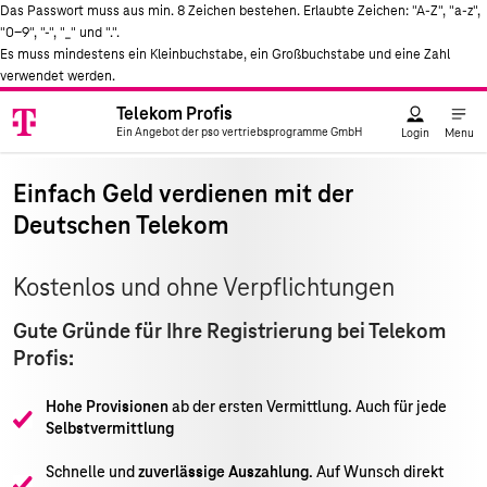
Das Passwort muss aus min. 8 Zeichen bestehen. Erlaubte Zeichen: "A-Z", "a-z",
"0-9", "-", "_" und ".".
Es muss mindestens ein Kleinbuchstabe, ein Großbuchstabe und eine Zahl
verwendet werden.
Telekom Profis
Telekom
Ein Angebot der pso vertriebsprogramme GmbH
Logo
Telekom Profis
Ein Angebot der pso vertriebsprogramme GmbH
Login
Menu
Einfach Geld verdienen mit der
Deutschen Telekom
Kostenlos und ohne Verpflichtungen
Gute Gründe für Ihre Registrierung bei Telekom
Profis:
Hohe Provisionen
ab der ersten Vermittlung. Auch für jede
Selbstvermittlung
Schnelle und
zuverlässige Auszahlung
. Auf Wunsch direkt