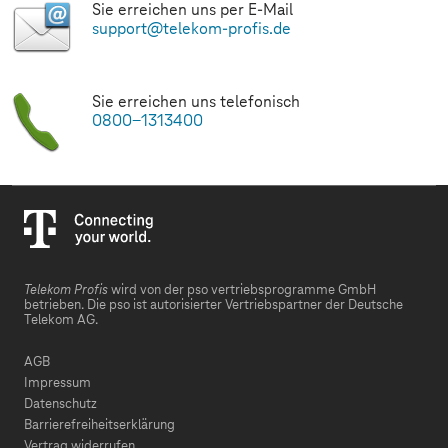
Sie erreichen uns per E-Mail
support@telekom-profis.de
Sie erreichen uns telefonisch
0800-1313400
Telekom Profis
wird von der pso vertriebsprogramme GmbH
betrieben. Die pso ist autorisierter Vertriebspartner der Deutsche
Telekom AG.
AGB
Impressum
Datenschutz
Barrierefreiheitserklärung
Vertrag widerrufen