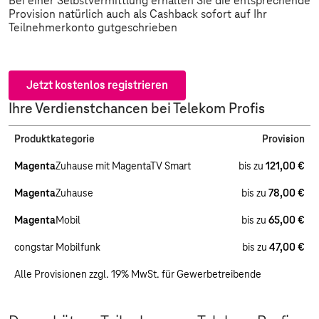
Bei einer Selbstvermittlung erhalten Sie die entsprechende
Provision natürlich auch als Cashback sofort auf Ihr
Teilnehmerkonto gutgeschrieben
Jetzt kostenlos registrieren
Ihre Verdienstchancen bei Telekom Profis
Produktkategorie
Provision
Magenta
Zuhause mit MagentaTV Smart
bis zu
121,00 €
Magenta
Zuhause
bis zu
78,00 €
Magenta
Mobil
bis zu
65,00 €
congstar Mobilfunk
bis zu
47,00 €
Alle Provisionen zzgl. 19% MwSt. für Gewerbetreibende