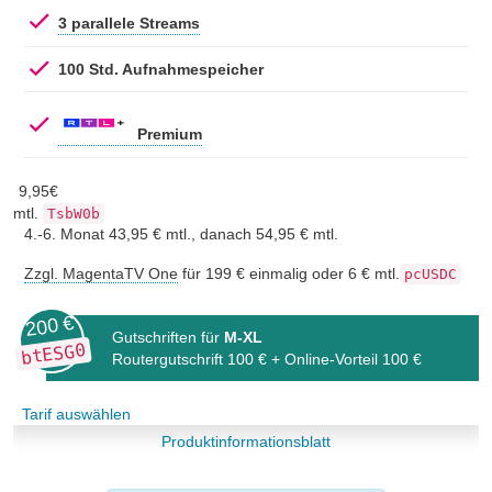
3 parallele Streams
100 Std. Aufnahmespeicher
Premium
9,
95
€
mtl.
TsbW0b
4.-6. Monat 43,95 € mtl., danach 54,95 € mtl.
Zzgl. MagentaTV One
für 199 € einmalig oder 6 € mtl.
pcUSDC
200 €
Gutschriften für
M-XL
btESG0
Routergutschrift 100 € + Online-Vorteil 100 €
Tarif auswählen
Produktinformationsblatt