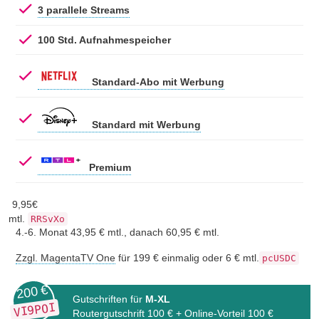
3 parallele Streams
100 Std. Aufnahmespeicher
Standard-Abo mit Werbung
Standard mit Werbung
Premium
9,
95
€
mtl.
RRSvXo
4.-6. Monat 43,95 € mtl., danach 60,95 € mtl.
Zzgl. MagentaTV One
für 199 € einmalig oder 6 € mtl.
pcUSDC
200 €
Gutschriften für
M-XL
VI9POI
Routergutschrift 100 € + Online-Vorteil 100 €