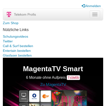
Anmelden
Telekom Profis
Navigat
ein-/au
Zum Shop
Nützliche Links
Schulungsvideos
Twitter
Call & Surf bestellen
Entertain bestellen
Glasfaser bestellen
MagentaTV Smart
6 Monate ohne Aufpreis
TsbW0b
Zu MagentaTV