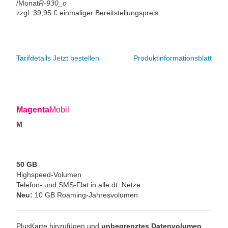
/Monat
R-930_o
zzgl. 39,95 € einmaliger Bereitstellungspreis
Tarifdetails
Jetzt bestellen
Produktinformationsblatt
Magenta
Mobil
M
50 GB
Highspeed-Volumen
Telefon- und SMS-Flat in alle dt. Netze
Neu:
10 GB Roaming-Jahresvolumen
PlusKarte hinzufügen und
unbegrenztes Datenvolumen