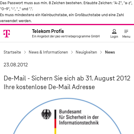
Das Passwort muss aus min. 8 Zeichen bestehen. Erlaubte Zeichen: "A-Z", "a-z",
"0-9", "-", "_" und ".".
Es muss mindestens ein Kleinbuchstabe, ein Großbuchstabe und eine Zahl
verwendet werden.
Telekom Profis
Telekom
Ein Angebot der pso vertriebsprogramme GmbH
Logo
Telekom Profis
Ein Angebot der pso vertriebsprogramme GmbH
Login
Menu
Startseite
News & Informationen
Neuigkeiten
News
23.08.2012
De-Mail - Sichern Sie sich ab 31. August 2012
Ihre kostenlose De-Mail Adresse