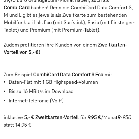
29,95 Euro Grundgebühr/Monat haben, auch als
CombiCard
buchen! Denn die CombiCard Data Comfort S,
M und L gibt es jeweils als Zweitkarte zum bestehenden
Mobilfunktarif als Eco (mit Surfstick), Basic (mit Einsteiger-
Tablet) und Premium (mit Premium-Tablet).
Zudem profitieren Ihre Kunden von einem
Zweitkarten-
Vorteil von 5,- €
!
Zum Beispiel
CombiCard Data Comfort S Eco
mit
Daten-Flat mit 1 GB Highspeed-Volumen
Bis zu 16 MBit/s im Download
Internet-Telefonie (VoIP)
inklusive
5,- € Zweitkarten-Vorteil
für
9,95 €
/Monat
R-950
statt
14,95 €