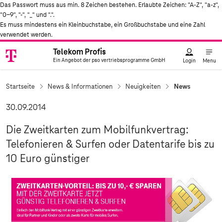
Das Passwort muss aus min. 8 Zeichen bestehen. Erlaubte Zeichen: "A-Z", "a-z",
"0-9", "-", "_" und ".".
Es muss mindestens ein Kleinbuchstabe, ein Großbuchstabe und eine Zahl
verwendet werden.
Telekom Profis
Telekom
Ein Angebot der pso vertriebsprogramme GmbH
Logo
Telekom Profis
Ein Angebot der pso vertriebsprogramme GmbH
Login
Menu
Startseite
News & Informationen
Neuigkeiten
News
30.09.2014
Die Zweitkarten zum Mobilfunkvertrag:
Telefonieren & Surfen oder Datentarife bis zu
10 Euro günstiger