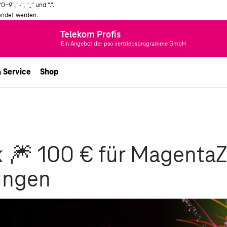
", "-", "_" und ".".
endet werden.
Telekom Profis
Ein Angebot der pso vertriebsprogramme GmbH
& Service
Shop
k 🎆 100 € für MagentaZ
lungen