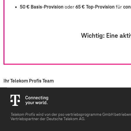
50 €
Basis-Provision
oder
65 €
Top-Provision
für
con
Wichtig:
Eine akti
Ihr Telekom Profis Team
Telekom Profis
wird von der pso vertriebsprogramme GmbH betrieben. D
Vertriebspartner der Deutsche Telekom AG.