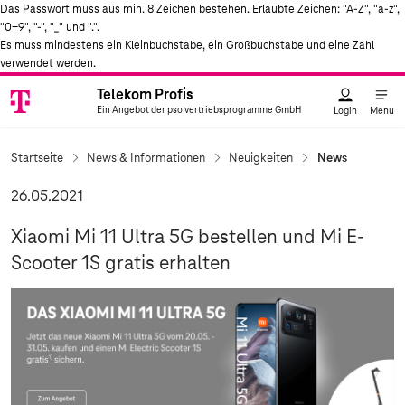
Das Passwort muss aus min. 8 Zeichen bestehen. Erlaubte Zeichen: "A-Z", "a-z",
"0-9", "-", "_" und ".".
Es muss mindestens ein Kleinbuchstabe, ein Großbuchstabe und eine Zahl
verwendet werden.
Telekom Profis
Telekom
Ein Angebot der pso vertriebsprogramme GmbH
Logo
Telekom Profis
Ein Angebot der pso vertriebsprogramme GmbH
Login
Menu
Startseite
News & Informationen
Neuigkeiten
News
26.05.2021
Xiaomi Mi 11 Ultra 5G bestellen und Mi E-
Scooter 1S gratis erhalten