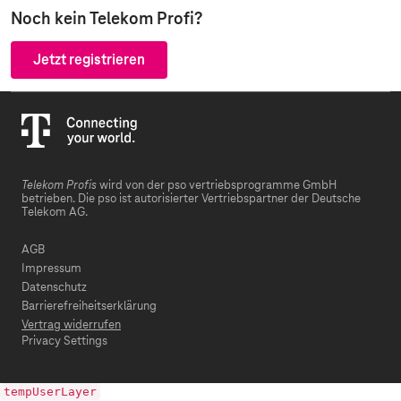
Noch kein Telekom Profi?
Jetzt registrieren
Telekom Profis
wird von der pso vertriebsprogramme GmbH
betrieben. Die pso ist autorisierter Vertriebspartner der Deutsche
Telekom AG.
AGB
Impressum
Datenschutz
Barrierefreiheitserklärung
Vertrag widerrufen
Privacy Settings
tempUserLayer