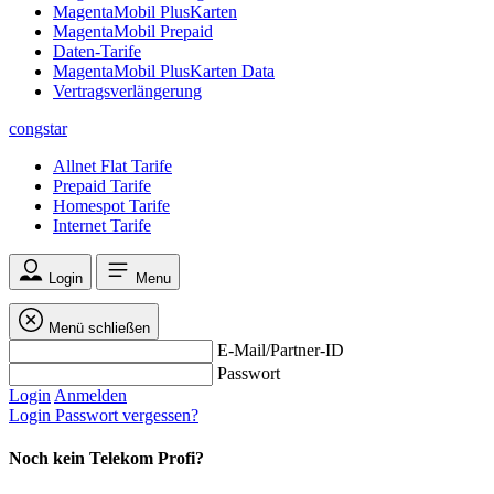
MagentaMobil PlusKarten
MagentaMobil Prepaid
Daten-Tarife
MagentaMobil PlusKarten Data
Vertragsverlängerung
congstar
Allnet Flat Tarife
Prepaid Tarife
Homespot Tarife
Internet Tarife
Login
Menu
Menü schließen
E-Mail/Partner-ID
Passwort
Login
Anmelden
Login
Passwort vergessen?
Noch kein Telekom Profi?