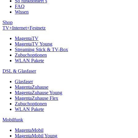
So funktioniert´s
FAQ
Wissen
Shop
TV+Internet+Festnetz
MagentaTV
MagentaTV Young
Streaming Stick & TV-Box
Zubuchoptionen
WLAN Pakete
DSL & Glasfaser
Glasfaser
MagentaZuhause
MagentaZuhause Young
MagentaZuhause Flex
Zubuchoptionen
WLAN Pakete
Mobilfunk
MagentaMobil
MagentaMobil Young